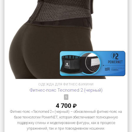
ОДЕЖДА ДЛЯ ФИТНЕС-БИКИНИ
Фитнес-пояс Tecnomed 2 (черный)
S
4 700
₽
Фитнес-пояс «Tecnomed 2» (черный) – обновленный фитнес-пояс на
базе технологии PowerNET, которая обеспечивает полноценную
поддержку спины и моделирование фигуры, как в процессе
упражнений, так и при повседневном ношении.