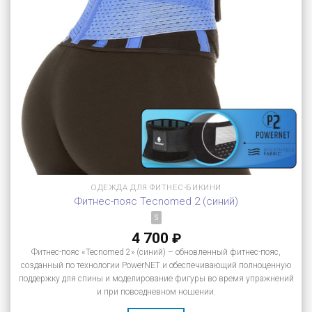
ОДЕЖДА ДЛЯ ФИТНЕС-БИКИНИ
Фитнес-пояс Tecnomed 2 (синий)
S
4 700
₽
Фитнес-пояс «Tecnomed 2» (синий) – обновленный фитнес-пояс,
созданный по технологии PowerNET и обеспечивающий полноценную
поддержку для спины и моделирование фигуры во время упражнений
и при повседневном ношении.