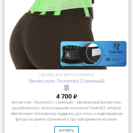
ОДЕЖДА ДЛЯ ФИТНЕС-БИКИНИ
Фитнес-пояс Tecnomed 2 (зеленый)
S
4 700
₽
Фитнес-пояс «Tecnomed 2» (зеленый) – обновленный фитнес-пояс,
разработанный с использованием технологии PowerNET, который
обеспечивает полноценную поддержку для спины и моделирование
фигуры во время упражнений и при повседневном ношении.
КУПИТЬ