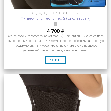
ОДЕЖДА ДЛЯ ФИТНЕС-БИКИНИ
Фитнес-пояс Tecnomed 2 (фиолетовый)
S
4 700
₽
Фитнес-пояс «Tecnomed 2» (фиолетовый) – обновленный фитнес-пояс,
выполненный по технологии PowerNET, которая обеспечивает полную
поддержку спины и моделирование фигуры, как в процессе
упражнений, так и при повседневном ношении.
КУПИТЬ