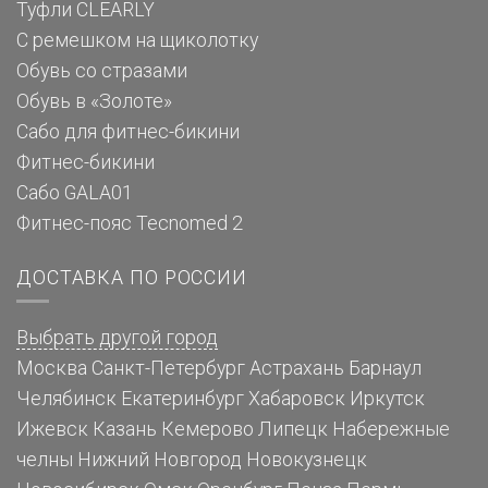
Туфли CLEARLY
С ремешком на щиколотку
Обувь со стразами
Обувь в «Золоте»
Сабо для фитнес-бикини
Фитнес-бикини
Сабо GALA01
Фитнес-пояс Tecnomed 2
ДОСТАВКА ПО РОССИИ
Выбрать другой город
Москва
Санкт-Петербург
Астрахань
Барнаул
Челябинск
Екатеринбург
Хабаровск
Иркутск
Ижевск
Казань
Кемерово
Липецк
Набережные
челны
Нижний Новгород
Новокузнецк