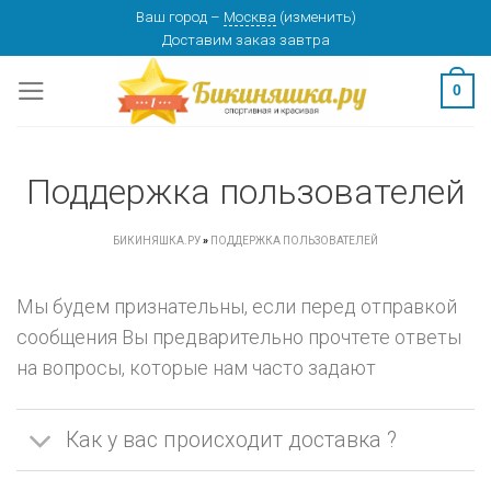
Skip
Ваш город
–
Москва
(
изменить
)
Доставим заказ
завтра
to
content
0
Поддержка пользователей
БИКИНЯШКА.РУ
»
ПОДДЕРЖКА ПОЛЬЗОВАТЕЛЕЙ
Мы будем признательны, если перед отправкой
сообщения Вы предварительно прочтете ответы
на вопросы, которые нам часто задают
Как у вас происходит доставка ?