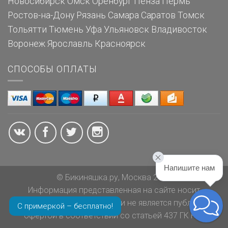
Новосибирск
Омск
Оренбург
Пенза
Пермь
Ростов-на-Дону
Рязань
Самара
Саратов
Томск
Тольятти
Тюмень
Уфа
Ульяновск
Владивосток
Воронеж
Ярославль
Красноярск
СПОСОБЫ ОПЛАТЫ
Напишите нам
© Бикиняшка.ру, Москва 2026
Информация представленная на сайте носит
ознакомительный характер и не является публичной
С примеркой – бесплатно!
офертой в соответствии со статьей 437 ГК РФ.