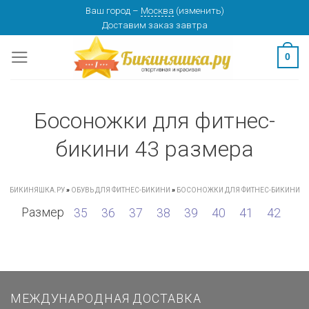
Skip
Ваш город
–
Москва
(
изменить
)
Доставим заказ
завтра
to
content
0
Босоножки для фитнес-
бикини 43 размера
БИКИНЯШКА.РУ
»
ОБУВЬ ДЛЯ ФИТНЕС-БИКИНИ
»
БОСОНОЖКИ ДЛЯ ФИТНЕС-БИКИНИ
Размер
35
36
37
38
39
40
41
42
МЕЖДУНАРОДНАЯ ДОСТАВКА