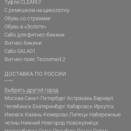
Туфли CLEARLY
С ремешком на щиколотку
Обувь со стразами
Обувь в «Золоте»
Сабо для фитнес-бикини
Фитнес-бикини
Сабо GALA01
Фитнес-пояс Tecnomed 2
ДОСТАВКА ПО РОССИИ
Выбрать другой город
Москва
Санкт-Петербург
Астрахань
Барнаул
Челябинск
Екатеринбург
Хабаровск
Иркутск
Ижевск
Казань
Кемерово
Липецк
Набережные
челны
Нижний Новгород
Новокузнецк