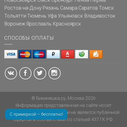
Новосибирск
Омск
Оренбург
Пенза
Пермь
Ростов-на-Дону
Рязань
Самара
Саратов
Томск
Тольятти
Тюмень
Уфа
Ульяновск
Владивосток
Воронеж
Ярославль
Красноярск
СПОСОБЫ ОПЛАТЫ
© Бикиняшка.ру, Москва 2026
Информация представленная на сайте носит
ознакомительный характер и не является публичной
С примеркой – бесплатно!
офертой в соответствии со статьей 437 ГК РФ.