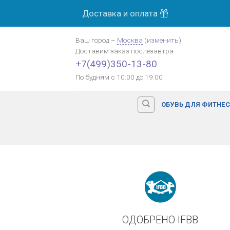
Skip
Доставка и оплата
МОСК
to
content
Ваш город
–
Москва
(
изменить
)
Доставим заказ
послезавтра
Оплата картой банка
+7(499)350-13-80
По будням с 10:00 до 19:00
ОБУВЬ ДЛЯ ФИТНЕ
ОДОБРЕНО IFBB