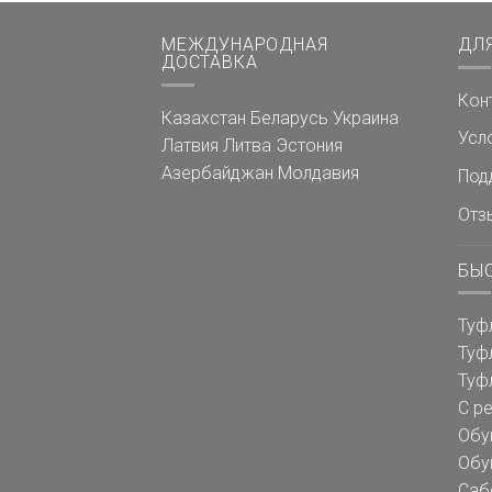
МЕЖДУНАРОДНАЯ
ДЛ
ДОСТАВКА
Кон
Казахстан
Беларусь
Украина
Усл
Латвия
Литва
Эстония
Азербайджан
Молдавия
Под
Отз
БЫ
Туф
Туф
Туф
С р
Обу
Обу
Саб