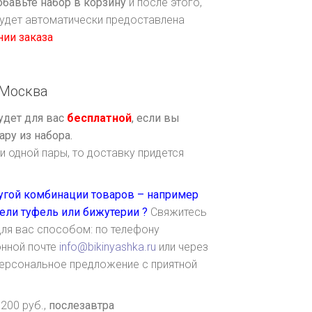
бавьте набор в корзину
и после этого,
удет автоматически предоставлена
нии заказа
Москва
удет для вас
бесплатной
, если вы
ару из набора.
и одной пары, то доставку придется
ругой комбинации товаров – например
дели туфель или бижутерии ?
Свяжитесь
ля вас способом: по телефону
онной почте
info@bikinyashka.ru
или через
е персональное предложение с приятной
200 руб.,
послезавтра