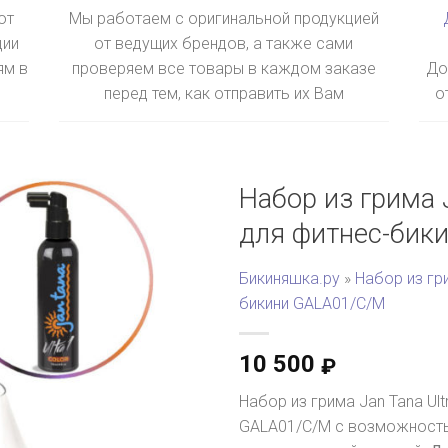
ют
Мы работаем с оригинальной продукцией
ции
от ведущих брендов, а также сами
ям в
проверяем все товары в каждом заказе
До
перед тем, как отправить их Вам
о
Набор из грима J
для фитнес-бик
Бикиняшка.ру
»
Набор из гри
бикини GALA01/C/M
10 500
₽
Набор из грима Jan Tana Ult
GALA01/C/M с возможность