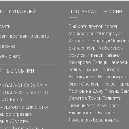
Я ПОКУПАТЕЛЕЙ
ДОСТАВКА ПО РОССИИ
такты
Выбрать другой город
Москва
Санкт-Петербург
овия доставки и оплаты
Астрахань
Барнаул
Челябин
держка
Екатеринбург
Хабаровск
Иркутск
Ижевск
Казань
ывы о нас
Кемерово
Липецк
Набереж
челны
Нижний Новгород
СТРЫЕ ССЫЛКИ
Новокузнецк
Новосибирск
Омск
Оренбург
Пенза
Перм
ли GALA-01
Сабо GALA
Ростов-на-Дону
Рязань
Сам
ли GALA-08
Туфли CHIC
Саратов
Томск
Тольятти
ли CLEARLY
Тюмень
Уфа
Ульяновск
емешком на щиколотку
Владивосток
Воронеж
вь со стразами
Ярославль
Красноярск
вь в «Золоте»
о для фитнес-бикини