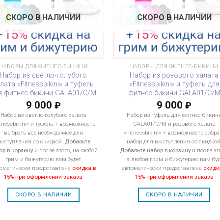
СКОРО В НАЛИЧИИ
СКОРО В НАЛИЧИИ
НАБОРЫ ДЛЯ ФИТНЕС-БИКИНИ
НАБОРЫ ДЛЯ ФИТНЕС-БИКИНИ
Набор из светло-голубого
Набор из розового халата
лата «Fitnessbikini» и туфель
«Fitnessbikini» и туфель для
я фитнес-бикини GALA01/C/M
фитнес-бикини GALA01/C/
9 000
9 000
₽
₽
Набор из светло-голубого халата
Набор из туфель для фитнес-бикин
tnessbikini» и туфель + возможность
GALA01/C/M и розового халата
выбрать все необходимое для
«Fitnessbikini» + возможность собра
ыступления со скидкой.
Добавьте
набор для выступления со скидкой
ор в корзину
и после этого, на любой
Добавьте набор в корзину
и после эт
грим и бижутерию вам будет
на любой грим и бижутерию вам буд
оматически предоставлена
скидка в
автоматически предоставлена
скидк
15% при оформлении заказа
15% при оформлении заказа
СКОРО В НАЛИЧИИ
СКОРО В НАЛИЧИИ