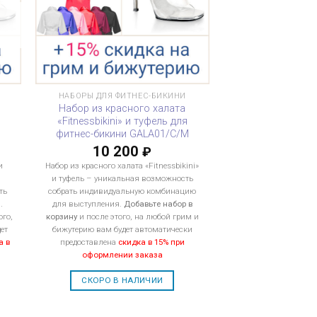
НАБОРЫ ДЛЯ ФИТНЕС-БИКИНИ
Набор из красного халата
«Fitnessbikini» и туфель для
M
фитнес-бикини GALA01/C/M
10 200
₽
и
Набор из красного халата «Fitnessbikini»
и туфель – уникальная возможность
ть
собрать индивидуальную комбинацию
.
для выступления.
Добавьте набор в
ого,
корзину
и после этого, на любой грим и
ет
бижутерию вам будет автоматически
а в
предоставлена
скидка в 15% при
оформлении заказа
СКОРО В НАЛИЧИИ