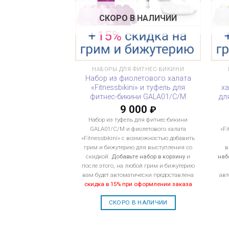
СКОРО В НАЛИЧИИ
НАБОРЫ ДЛЯ ФИТНЕС-БИКИНИ
Набор из фиолетового халата
«Fitnessbikini» и туфель для
ха
фитнес-бикини GALA01/C/M
дл
9 000
₽
Набор из туфель для фитнес-бикини
GALA01/C/M и фиолетового халата
«Fi
«Fitnessbikini» с возможностью добавить
грим и бижутерию для выступления со
в
скидкой.
Добавьте набор в корзину
и
наб
после этого, на любой грим и бижутерию
вам будет автоматически предоставлена
авт
скидка в 15% при оформлении заказа
СКОРО В НАЛИЧИИ