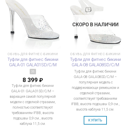
СКОРО В НАЛИЧИИ
ОБУВЬ ДЛЯ ФИТНЕС-БИКИНИ
ОБУВЬ ДЛЯ ФИТНЕС-БИКИНИ
Туфли для фитнес бикини
Туфли для фитнес бикини
GALA-01 GALA01SD/C/M
GALA-08 GALA08SD/C/M
Туфли для фитнес бикини
35
GALA-08 GALA08SD/C/M –
8 399
₽
популярная модель с
Туфли для фитнес бикини
поддерживающи ремешком и
GALA-01 GALA01SD/C/M –
отделкой стразами,
вариация самой популярной
соответствует требованиям
модели с отделкой стразами,
IFBB, высота подошвы 0,9 см.,
полностью соответствуют
высота каблука 11,5 см.
требованиям IFBB, высота
подошвы 0,9 см., высота
КУПИТЬ
каблука 11,5 см.