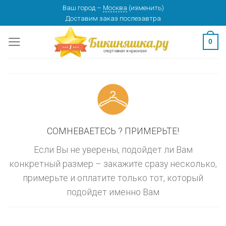
Skip
Ваш город
–
Москва
(
изменить
)
изменить
МОСКВА
Доставим заказ
послезавтра
to
content
0
СОМНЕВАЕТЕСЬ ? ПРИМЕРЬТЕ!
Если Вы не уверены, подойдет ли Вам
конкретный размер – закажите сразу несколько,
примерьте и оплатите только тот, который
подойдет именно Вам