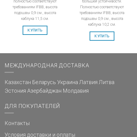
полностью соответствуют
большей устойчивости.
требованиям IFBB, высота
Полностью соответствуют
подошвы 0,9 см., высота
требованиям IFBB, высота
каблука 11,5 см.
подошвы 0,9 см., высота
каблука 10,2 см.
КУПИТЬ
КУПИТЬ
МЕЖДУНАРОДНАЯ ДОСТАВКА
Казахстан
Беларусь
Украина
Латвия
Литва
Эстония
Азербайджан
Молдавия
ДЛЯ ПОКУПАТЕЛЕЙ
Контакты
Условия доставки и оплаты